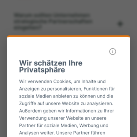
Warum sollten Unternehmen
strategische Partnerschaften
eingehen?
Welche konkreten Vorteile bringen
Unternehmenszusammenschlüsse?
Wir schätzen Ihre
Privatsphäre
Wir verwenden Cookies, um Inhalte und
Was genau versteht man unter einem
Anzeigen zu personalisieren, Funktionen für
Joint Venture?
soziale Medien anbieten zu können und die
Zugriffe auf unsere Website zu analysieren.
Außerdem geben wir Informationen zu Ihrer
Verwendung unserer Website an unsere
Wann macht ein Joint Venture
strategisch Sinn?
Partner für soziale Medien, Werbung und
Analysen weiter. Unsere Partner führen