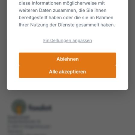
diese Informationen möglicherweise mit
weiteren Daten zusammen, die Sie ihnen
Wie läuft der Aufbau eines Joint
bereitgestellt haben oder die sie im Rahmen
Ventures konkret ab?
Ihrer Nutzung der Dienste gesammelt haben.
Einstellungen anpassen
Sie finden keine Antwort auf Ihre Frage?
Wir helfen Ihnen gerne weiter.
Ablehnen
info@foxdot.co
+49 8764 789 399 500
Alle akzeptieren
foxdot GmbH
Niederfeldstraße 18
D-85413 Hörgertshausen
Germany