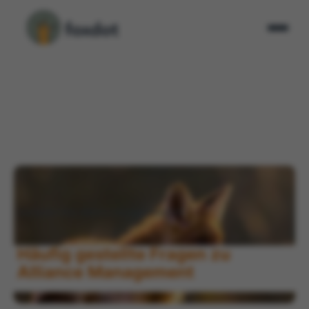
Startseite
FAQ
Alliance Management FAQ
>
>
Häufig gestellte Fragen zu
Alliance Management