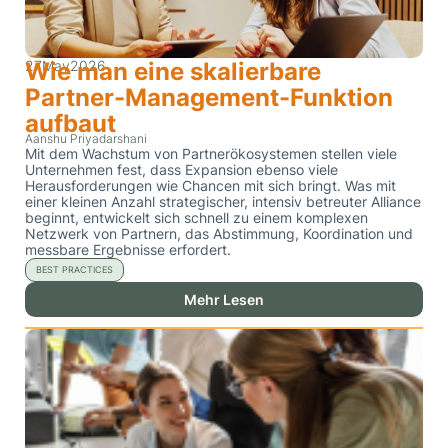
27
Wie man eine skalierbare
May
2026
Partner-Management-Funktion
aufbaut
Aanshu Priyadarshani
Mit dem Wachstum von Partnerökosystemen stellen viele
Unternehmen fest, dass Expansion ebenso viele
Herausforderungen wie Chancen mit sich bringt. Was mit
einer kleinen Anzahl strategischer, intensiv betreuter Alliance
beginnt, entwickelt sich schnell zu einem komplexen
Netzwerk von Partnern, das Abstimmung, Koordination und
messbare Ergebnisse erfordert.
BEST PRACTICES
Mehr Lesen