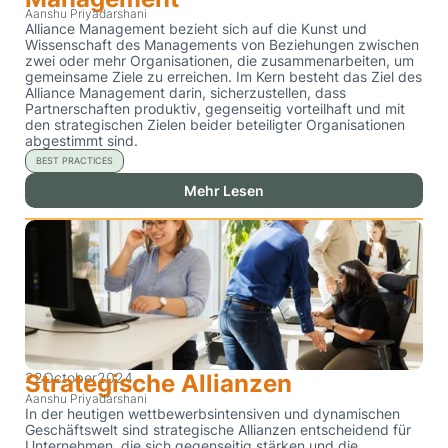
Aanshu Priyadarshani
Alliance Management bezieht sich auf die Kunst und
Wissenschaft des Managements von Beziehungen zwischen
zwei oder mehr Organisationen, die zusammenarbeiten, um
gemeinsame Ziele zu erreichen. Im Kern besteht das Ziel des
Alliance Management darin, sicherzustellen, dass
Partnerschaften produktiv, gegenseitig vorteilhaft und mit
den strategischen Zielen beider beteiligter Organisationen
abgestimmt sind.
BEST PRACTICES
Mehr Lesen
22
Strategische Allianzen
October
2024
Aanshu Priyadarshani
In der heutigen wettbewerbsintensiven und dynamischen
Geschäftswelt sind strategische Allianzen entscheidend für
Unternehmen, die sich gegenseitig stärken und die