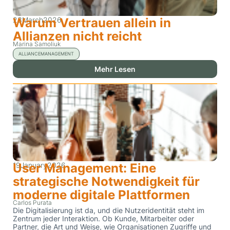
23
Warum Vertrauen allein in
March
2026
Allianzen nicht reicht
Marina Samoliuk
ALLIANCEMANAGEMENT
Mehr Lesen
19
User Management: Eine
January
2026
strategische Notwendigkeit für
moderne digitale Plattformen
Carlos Purata
Die Digitalisierung ist da, und die Nutzeridentität steht im
Zentrum jeder Interaktion. Ob Kunde, Mitarbeiter oder
Partner, die Art und Weise, wie Organisationen Zugriffe und