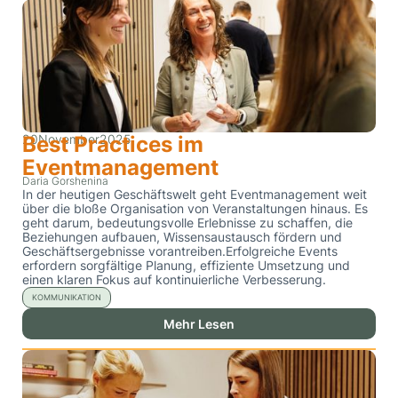
20
Best Practices im
November
2025
Eventmanagement
Daria Gorshenina
In der heutigen Geschäftswelt geht Eventmanagement weit
über die bloße Organisation von Veranstaltungen hinaus. Es
geht darum, bedeutungsvolle Erlebnisse zu schaffen, die
Beziehungen aufbauen, Wissensaustausch fördern und
Geschäftsergebnisse vorantreiben.Erfolgreiche Events
erfordern sorgfältige Planung, effiziente Umsetzung und
einen klaren Fokus auf kontinuierliche Verbesserung.
KOMMUNIKATION
Mehr Lesen