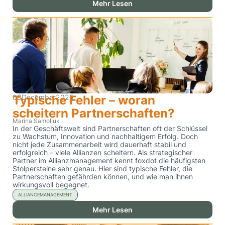
Mehr Lesen
08
Typische Fehler – woran
December
2025
scheitern Partnerschaften?
Marina Samoliuk
In der Geschäftswelt sind Partnerschaften oft der Schlüssel
zu Wachstum, Innovation und nachhaltigem Erfolg. Doch
nicht jede Zusammenarbeit wird dauerhaft stabil und
erfolgreich – viele Allianzen scheitern. Als strategischer
Partner im Allianzmanagement kennt foxdot die häufigsten
Stolpersteine sehr genau. Hier sind typische Fehler, die
Partnerschaften gefährden können, und wie man ihnen
wirkungsvoll begegnet.
ALLIANCEMANAGEMENT
Mehr Lesen