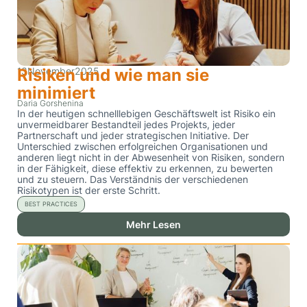
13
Risiken und wie man sie
November
2025
minimiert
Daria Gorshenina
In der heutigen schnelllebigen Geschäftswelt ist Risiko ein
unvermeidbarer Bestandteil jedes Projekts, jeder
Partnerschaft und jeder strategischen Initiative. Der
Unterschied zwischen erfolgreichen Organisationen und
anderen liegt nicht in der Abwesenheit von Risiken, sondern
in der Fähigkeit, diese effektiv zu erkennen, zu bewerten
und zu steuern. Das Verständnis der verschiedenen
Risikotypen ist der erste Schritt.
BEST PRACTICES
Mehr Lesen