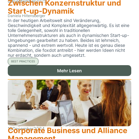
09
Zwischen Konzernstruktur und
September
2025
Start-up-Dynamik
Daniela Hiltensberger
In der heutigen Arbeitswelt sind Veränderung,
Geschwindigkeit und Komplexität allgegenwärtig. Es ist eine
tolle Gelegenheit, sowohl in traditionellen
Unternehmensstrukturen als auch in dynamischen Start-up-
Umgebungen gearbeitet zu haben. Beides ist lehrreich,
spannend - und extrem wertvoll. Heute ist es genau diese
Kombination, die foxdot antreibt - hier werden Ideen nicht
nur erdacht, sondern auch umgesetzt.
BEST PRACTICES
Mehr Lesen
10
Corporate Business und Alliance
December
2024
Management