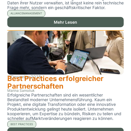
Daten ihrer Nutzer verwalten, ist längst keine rein technische
Frage mehr, sondern ein geschäftskritischer Faktor.
ALLIANCEMANAGEMENT
Mehr Lesen
11
Best Practices erfolgreicher
December
2025
Partnerschaften
Marina Samoliuk
Erfolgreiche Partnerschaften sind ein wesentlicher
Bestandteil moderner Unternehmensführung. Kaum ein
Projekt, eine digitale Transformation oder eine innovative
Produktentwicklung gelingt heute isoliert. Unternehmen
kooperieren, um Expertise zu bündeln, Risiken zu teilen und
schneller aufMarktveränderungen reagieren zu können.
BEST PRACTICES