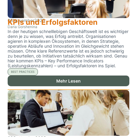
06
KPIs und Erfolgsfaktoren
November
2025
Daria Gorshenina
In der heutigen schnelllebigen Geschäftswelt ist es wichtiger
denn je zu wissen, was Erfolg antreibt. Organisationen
agieren in komplexen Ökosystemen, in denen Strategie,
operative Abläufe und Innovation im Gleichgewicht stehen
müssen. Ohne klare Referenzwerte ist es jedoch schwierig
zu beurteilen, ob Initiativen tatsächlich wirksam sind. Genau
hier kommen KPIs – Key Performance Indicators
(Leistungskennzahlen) – und Erfolgsfaktoren ins Spiel.
BEST PRACTICES
Mehr Lesen