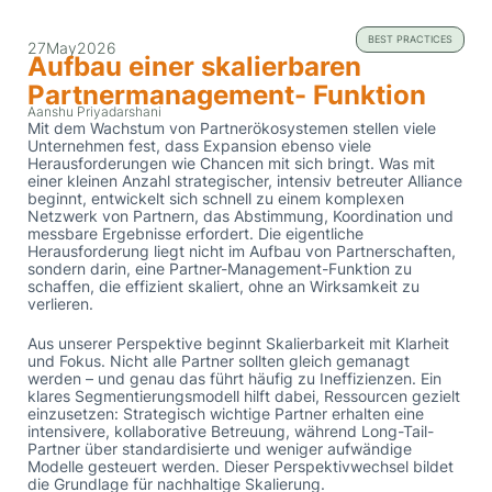
BEST PRACTICES
27
May
2026
Aufbau einer skalierbaren
Partnermanagement- Funktion
Aanshu Priyadarshani
Mit dem Wachstum von Partnerökosystemen stellen viele
Unternehmen fest, dass Expansion ebenso viele
Herausforderungen wie Chancen mit sich bringt. Was mit
einer kleinen Anzahl strategischer, intensiv betreuter Alliance
beginnt, entwickelt sich schnell zu einem komplexen
Netzwerk von Partnern, das Abstimmung, Koordination und
messbare Ergebnisse erfordert. Die eigentliche
Herausforderung liegt nicht im Aufbau von Partnerschaften,
sondern darin, eine Partner-Management-Funktion zu
schaffen, die effizient skaliert, ohne an Wirksamkeit zu
verlieren.
Aus unserer Perspektive beginnt Skalierbarkeit mit Klarheit
und Fokus. Nicht alle Partner sollten gleich gemanagt
werden – und genau das führt häufig zu Ineffizienzen. Ein
klares Segmentierungsmodell hilft dabei, Ressourcen gezielt
einzusetzen: Strategisch wichtige Partner erhalten eine
intensivere, kollaborative Betreuung, während Long-Tail-
Partner über standardisierte und weniger aufwändige
Modelle gesteuert werden. Dieser Perspektivwechsel bildet
die Grundlage für nachhaltige Skalierung.