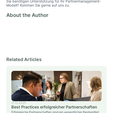
Sie benötigen Unterstützung für Ihr Partnermanagement-
Modell? Kommen Sie gerne auf uns zu.
About the Author
Aanshu Priyadarshani
foxdot Team
Related Articles
11.12.2025
Best Practices erfolgreicher Partnerschaften
Erfolgreiche Partnerschaften sind ein wesentlicher Bestandteil